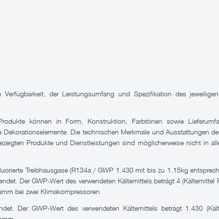
ie Verfügbarkeit, der Leistungsumfang und Spezifikation des jeweili
rodukte können in Form, Konstruktion, Farbtönen sowie Lieferumfa
ie Dekorationselemente. Die technischen Merkmale und Ausstattungen der
ezeigten Produkte und Dienstleistungen sind möglicherweise nicht in al
 fluorierte Treibhausgase (R134a / GWP 1.430 mit bis zu 1,15kg entspr
ndet. Der GWP-Wert des verwendeten Kältemittels beträgt 4 (Kältemittel 
amm bei zwei Klimakompressoren.
et. Der GWP-Wert des verwendeten Kältemittels beträgt 1.430 (Käl
ramm.