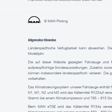
© MAN Pilsting
Allgemeine Hinweise
Länderspezifische Verfügbarkeit kann abweichen. D
Modelljahr.
Die auf dieser Website gezeigten Fahrzeuge und P
aufpreispflichtige Sonderausstattungen, Zubehör, sow
können insbesondere landesspezifisch variieren. Die g
vorbehalten.
Das Klimatisierungssystem unserer Fahrzeuge enthält
N1, M1, N2 und M2 wird das Kältemittel R1234yf verwe
Gramm bei einem Klimakompressor und 785 – 815 Gr
Beim MAN eTGE wird das Kältemittel R134a verwend
Klimakompressor und variieren zwischen 560 – 590 G