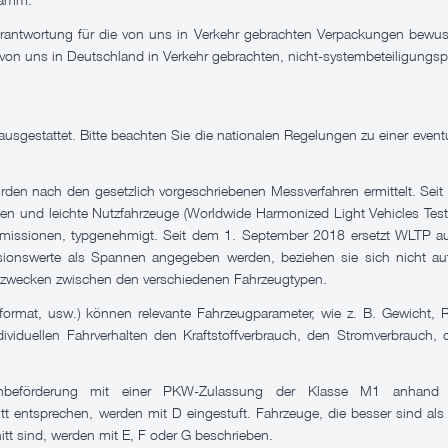
erantwortung für die von uns in Verkehr gebrachten Verpackungen bewu
von uns in Deutschland in Verkehr gebrachten, nicht-systembeteiligungsp
stattet. Bitte beachten Sie die nationalen Regelungen zu einer eventuel
den nach den gesetzlich vorgeschriebenen Messverfahren ermittelt. 
en und leichte Nutzfahrzeuge (Worldwide Harmonized Light Vehicles Test
missionen, typgenehmigt. Seit dem 1. September 2018 ersetzt WLTP au
ionswerte als Spannen angegeben werden, beziehen sie sich nicht auf 
chszwecken zwischen den verschiedenen Fahrzeugtypen.
format, usw.) können relevante Fahrzeugparameter, wie z. B. Gewicht
iduellen Fahrverhalten den Kraftstoffverbrauch, den Stromverbrauch,
nenbeförderung mit einer PKW-Zulassung der Klasse M1 anhand 
t entsprechen, werden mit D eingestuft. Fahrzeuge, die besser sind als
itt sind, werden mit E, F oder G beschrieben.