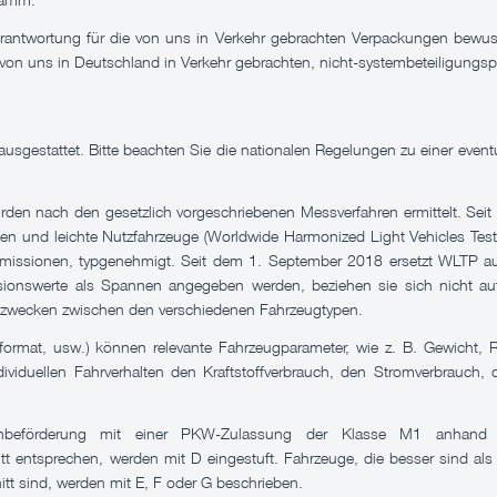
erantwortung für die von uns in Verkehr gebrachten Verpackungen bewu
von uns in Deutschland in Verkehr gebrachten, nicht-systembeteiligungsp
stattet. Bitte beachten Sie die nationalen Regelungen zu einer eventuel
den nach den gesetzlich vorgeschriebenen Messverfahren ermittelt. 
en und leichte Nutzfahrzeuge (Worldwide Harmonized Light Vehicles Test
missionen, typgenehmigt. Seit dem 1. September 2018 ersetzt WLTP au
ionswerte als Spannen angegeben werden, beziehen sie sich nicht auf 
chszwecken zwischen den verschiedenen Fahrzeugtypen.
format, usw.) können relevante Fahrzeugparameter, wie z. B. Gewicht
iduellen Fahrverhalten den Kraftstoffverbrauch, den Stromverbrauch,
nenbeförderung mit einer PKW-Zulassung der Klasse M1 anhand 
t entsprechen, werden mit D eingestuft. Fahrzeuge, die besser sind als
itt sind, werden mit E, F oder G beschrieben.