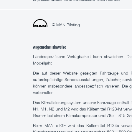
© MAN Pilsting
Allgemeine Hinweise
Länderspezifische Verfügbarkeit kann abweichen. D
Modelljahr.
Die auf dieser Website gezeigten Fahrzeuge und P
aufpreispflichtige Sonderausstattungen, Zubehör, sow
können insbesondere landesspezifisch variieren. Die g
vorbehalten.
Das Klimatisierungssystem unserer Fahrzeuge enthält
N1, M1, N2 und M2 wird das Kältemittel R1234yf verwe
Gramm bei einem Klimakompressor und 785 – 815 Gr
Beim MAN eTGE wird das Kältemittel R134a verwend
Klimakompressor und variieren zwischen 560 – 590 G