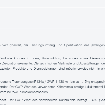
ie Verfügbarkeit, der Leistungsumfang und Spezifikation des jeweili
rodukte können in Form, Konstruktion, Farbtönen sowie Lieferumfa
ie Dekorationselemente. Die technischen Merkmale und Ausstattungen der
ezeigten Produkte und Dienstleistungen sind möglicherweise nicht in al
 fluorierte Treibhausgase (R134a / GWP 1.430 mit bis zu 1,15kg entspr
ndet. Der GWP-Wert des verwendeten Kältemittels beträgt 4 (Kältemittel 
amm bei zwei Klimakompressoren.
et. Der GWP-Wert des verwendeten Kältemittels beträgt 1.430 (Käl
ramm.