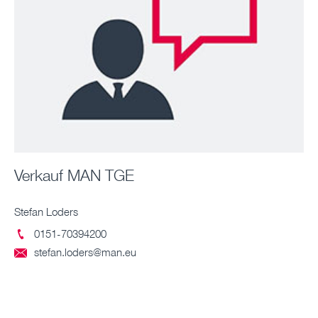
Verkauf MAN TGE
Stefan Loders
0151-70394200

stefan.loders@man.eu
