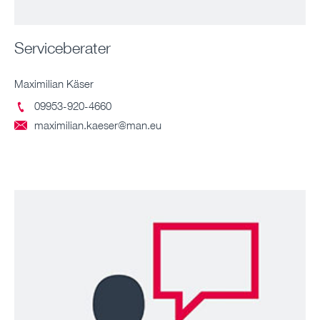
Serviceberater
Maximilian Käser
09953-920-4660

maximilian.kaeser@man.eu
