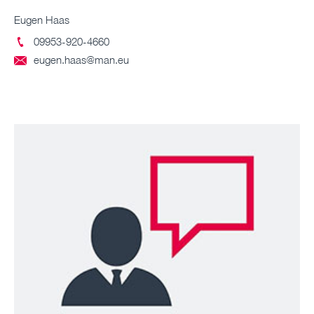
Eugen Haas
09953-920-4660

eugen.haas@man.eu
